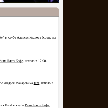
te" в
клубе Алексея Козлова
(сцена на
итм Блюз Кафе
, начало в 17.00.
убе Андрея Макаревича
Jam
, начало в
ues Band в клубе
Ритм Блюз Кафе
,