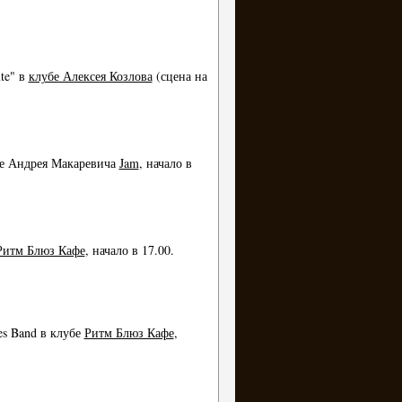
te" в
клубе Алексея Козлова
(сцена на
бе Андрея Макаревича
Jam
, начало в
итм Блюз Кафе
, начало в 17.00.
es Band в клубе
Ритм Блюз Кафе
,