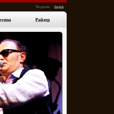
По-русски
English
руппа
Райдер