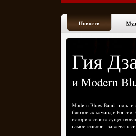
Новости
Муз
Гия Дз
и Modern Bl
Modern Blues Band - одна и
блюзовых команд в России. 
историю своего существова
самое главное - завоевать с