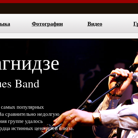
ыка
Фотографии
Видео
Г
агнидзе
ues Band
з самых популярных
За сравнительно недолгую
ния группе удалось
ердца истинных ценителей блюза.